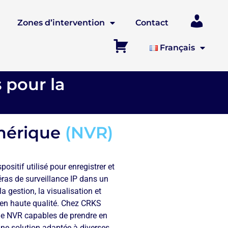
Zones d’intervention
Contact
Mon Com
Français
Panier
 pour la
mérique
(NVR)
sitif utilisé pour enregistrer et
ras de surveillance IP dans un
a gestion, la visualisation et
 en haute qualité. Chez CRKS
e NVR capables de prendre en
une solution adaptée à diverses